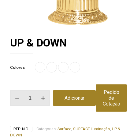
UP & DOWN
Colores
Pedido
Quantidade
Adicionar
de
de
Cotação
UP
&
DOWN
REF:
N.D.
Categorias:
Surface
,
SURFACE Iluminação
,
UP &
DOWN