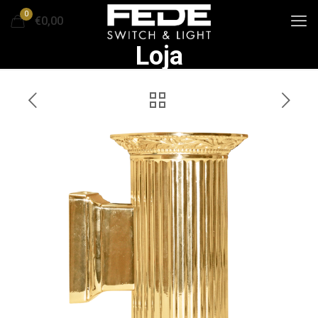
0
€0,00
Loja