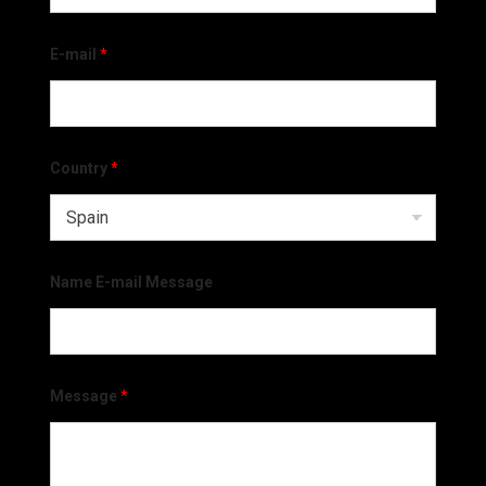
E-mail
*
Country
*
Name E-mail Message
Message
*