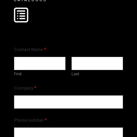
Contact Name
*
First
Last
Company
*
Phone number
*