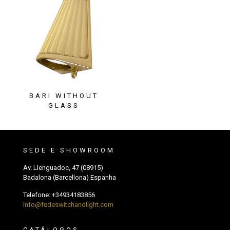
BARI WITHOUT
GLASS
SEDE E SHOWROOM
Av. Llenguadoc, 47 (08915)
Badalona (Barcellona) Espanha
Telefone:
+34934183856
info@fedeswitchandlight.com
CATÁLOGOS