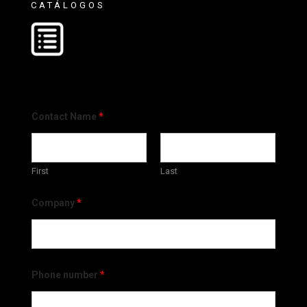
CATÁLOGOS
Contact Name
*
First
Last
Company
*
Phone number
*