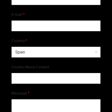
E-mail
*
Country
*
Country Name Contact
Message
*