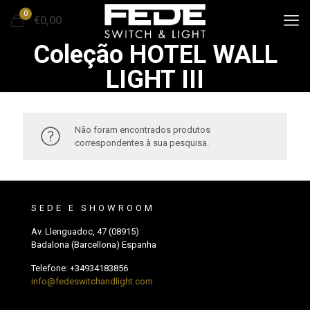
0
€0,00
Coleção HOTEL WALL
LIGHT III
Não foram encontrados produtos
correspondentes à sua pesquisa.
SEDE E SHOWROOM
Av. Llenguadoc, 47 (08915)
Badalona (Barcellona) Espanha
Telefone:
+34934183856
info@fedeswitchandlight.com