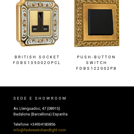
BRITISH SOCKET
PUSH-BUTTON
FDBS135002OPCL
SWITCH
FDBS122002PB
SEDE E SHOWROOM
Av. Llenguadoc, 47 (08915)
Badalona (Barcellona) Espanha
Telefone:
+34934183856
info@fedeswitchandlight.com