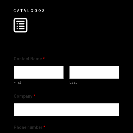
CATÁLOGOS
Contact Name
*
First
Last
Company
*
Phone number
*