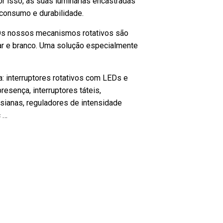
r isso, as suas luminárias encastradas
consumo e durabilidade.
 Os nossos mecanismos rotativos são
ar e branco. Uma solução especialmente
: interruptores rotativos com LEDs e
esença, interruptores táteis,
sianas, reguladores de intensidade
c …