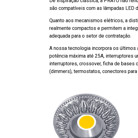
De inspiração clássica, a PRATO não renu
são compatíveis com as lâmpadas LED de
Quanto aos mecanismos elétricos, a dis
realmente compactos e permitem a integr
adequada para o setor de contratação.
A nossa tecnologia incorpora os últimos
potência máxima até 25A, interruptores un
interruptores, crossover, ficha de base
(dimmers), termostatos, conectores para