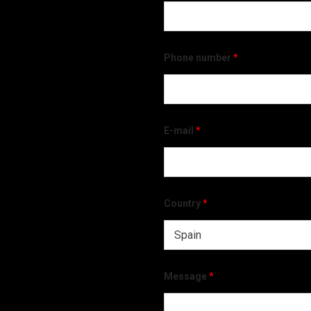
Phone number
*
E-mail
*
Country
*
Message
*