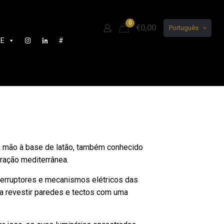
0
€0,00
Português
DE
#
à mão à base de latão, também conhecido
ração mediterrânea.
erruptores e mecanismos elétricos das
a revestir paredes e tectos com uma