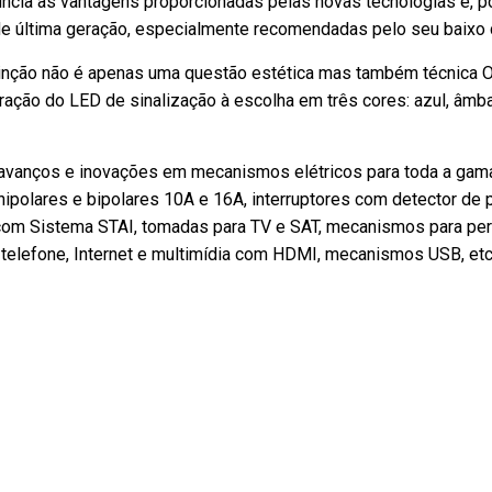
ncia às vantagens proporcionadas pelas novas tecnologias e, po
 última geração, especialmente recomendadas pelo seu baixo 
tinção não é apenas uma questão estética mas também técnica
ação do LED de sinalização à escolha em três cores: azul, âmb
 avanços e inovações em mecanismos elétricos para toda a gama
ipolares e bipolares 10A e 16A, interruptores com detector de pr
s com Sistema STAI, tomadas para TV e SAT, mecanismos para per
 telefone, Internet e multimídia com HDMI, mecanismos USB, et