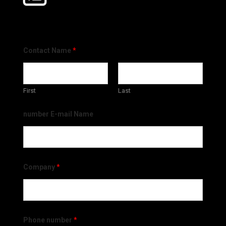
Contact Name
*
First
Last
number E-mail Name
Company
*
Phone number
*