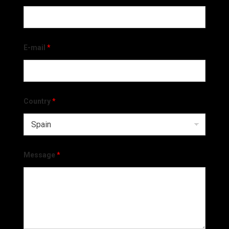
E-mail
*
Country
*
Message
*