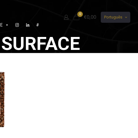
0
€0,00
Português
DE
#
 SURFACE