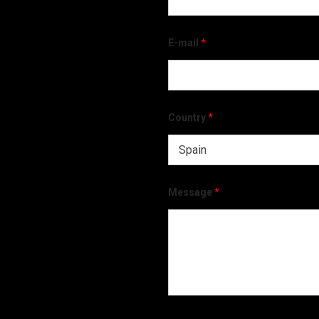
E-mail
*
Country
*
Message
*