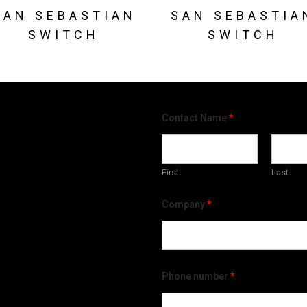
SAN SEBASTIAN
SAN SEBASTIA
SWITCH
SWITCH
Contact Name
*
First
Last
Company
*
Phone number
*