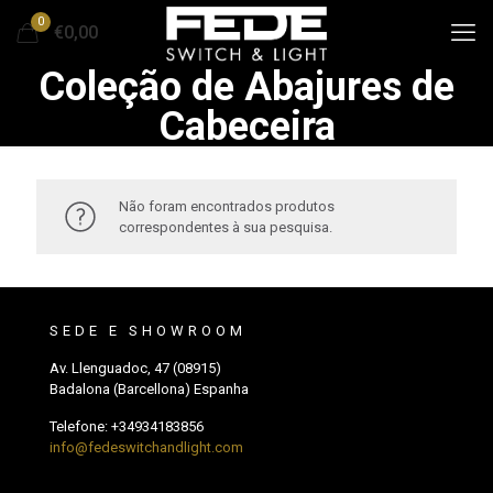
0
€0,00
Coleção de Abajures de
Cabeceira
Não foram encontrados produtos
correspondentes à sua pesquisa.
SEDE E SHOWROOM
Av. Llenguadoc, 47 (08915)
Badalona (Barcellona) Espanha
Telefone:
+34934183856
info@fedeswitchandlight.com