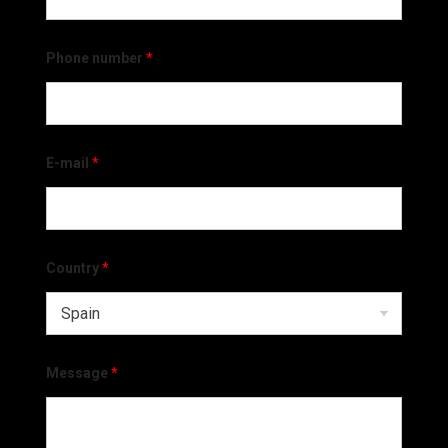
Phone number
*
E-mail
*
Country
*
Message
*