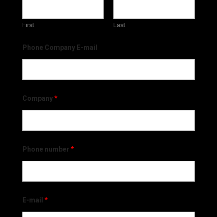
First
Last
Phone Company E-mail
Company
*
Phone number
*
E-mail
*