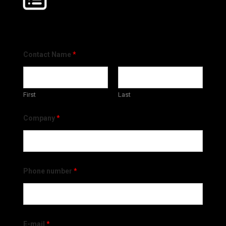
Contact Name
*
First
Last
Company
*
Phone number
*
E-mail
*