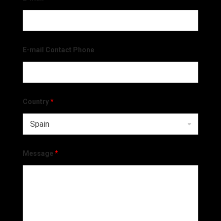
E-mail Contact Phone
Country
*
Message
*