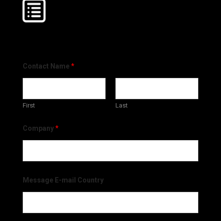
Contact Name
*
First
Last
Company
*
Message E-mail Country