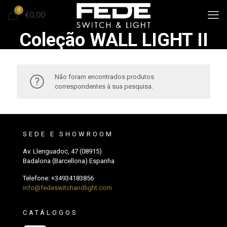
0
€0,00
Coleção WALL LIGHT II
Não foram encontrados produtos
correspondentes à sua pesquisa.
SEDE E SHOWROOM
Av. Llenguadoc, 47 (08915)
Badalona (Barcellona) Espanha
Telefone:
+34934183856
info@fedeswitchandlight.com
CATÁLOGOS