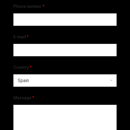
Phone number
*
E-mail
*
Country
*
Message
*