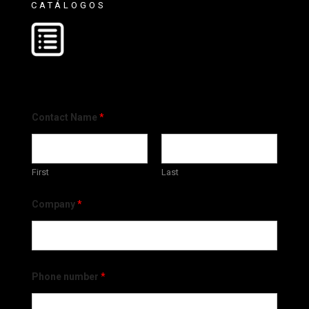
CATÁLOGOS
Contact Name
*
First
Last
Company
*
Phone number
*