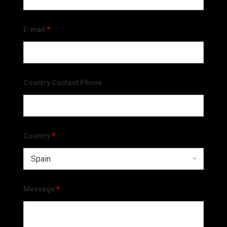
E-mail
*
Country Contact Phone
Country
*
Message
*