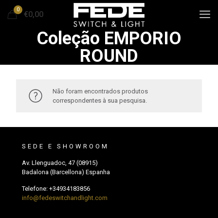
0
€0,00
Coleção EMPORIO
ROUND
Não foram encontrados produtos
correspondentes à sua pesquisa.
SEDE E SHOWROOM
Av. Llenguadoc, 47 (08915)
Badalona (Barcellona) Espanha
Telefone:
+34934183856
info@fedeswitchandlight.com