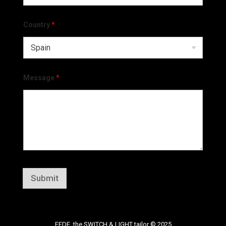
Country
*
Message
*
Submit
FEDE, the SWITCH & LIGHT tailor © 2025