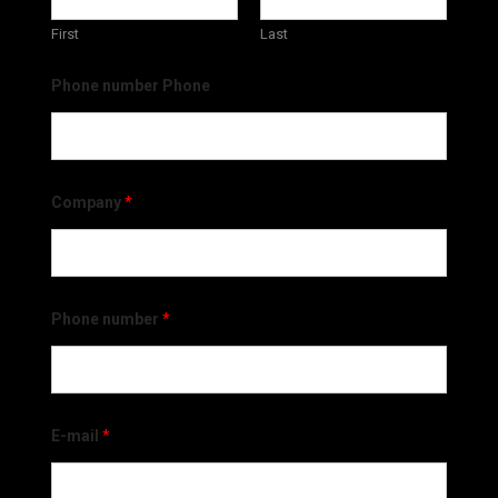
First
Last
Phone number Phone
Company
*
Phone number
*
E-mail
*