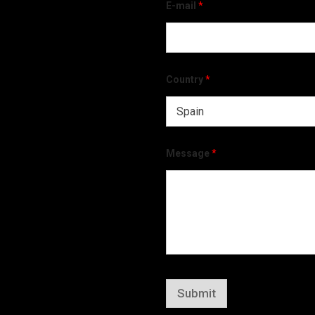
E-mail
*
Country
*
Message
*
Submit