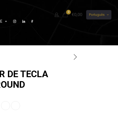
0
€0,00
Português
DE
#
R DE TECLA
ROUND