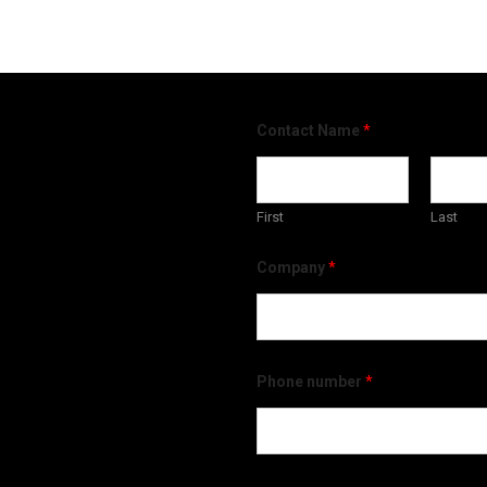
Contact Name
*
First
Last
Company
*
Phone number
*