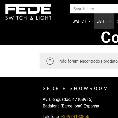
Searc
for:
SWITCH
LIGHT
C
Não foram encontrados produto
SEDE E SHOWROOM
Av. Llenguadoc, 47 (08915)
Badalona (Barcellona) Espanha
Telefone:
+34934183856