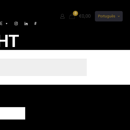
0
€0,00
Português
DE
#
HT