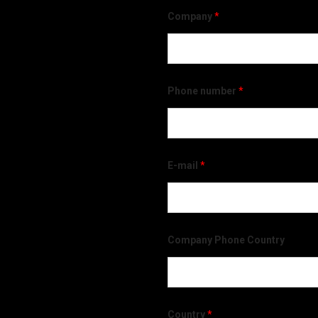
Company
*
Phone number
*
E-mail
*
Company Phone Country
Country
*