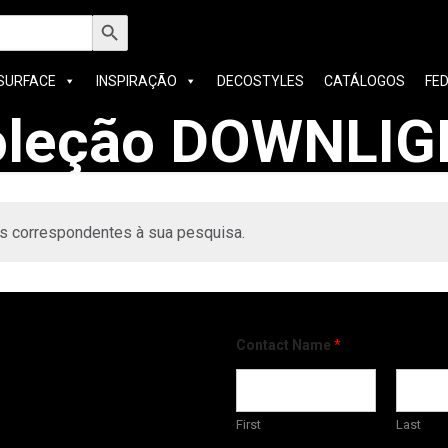
h
Search Button
SURFACE
INSPIRAÇÃO
DECOSTYLES
CATÁLOGOS
FE
oleção DOWNLIG
s correspondentes à sua pesquisa.
Contact Name
*
First
Last