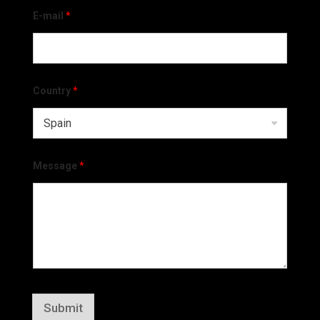
E-mail
*
Country
*
Message
*
Submit