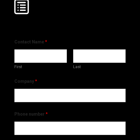
Contact Name
*
First
Last
Company
*
Phone number
*