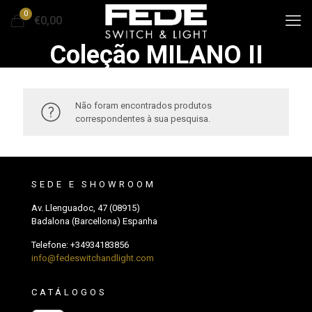
0
€0,00
Coleção MILANO II
Não foram encontrados produtos
correspondentes à sua pesquisa.
SEDE E SHOWROOM
Av. Llenguadoc, 47 (08915)
Badalona (Barcellona) Espanha
Telefone:
+34934183856
info@fedeswitchandlight.com
CATÁLOGOS