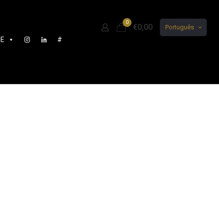
0
€0,00
Português
DE
#