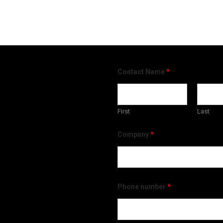
Contact Name
*
First
Last
Company
*
Phone number
*