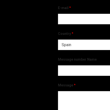
E-mail
*
Country
*
Message number Name
Message
*