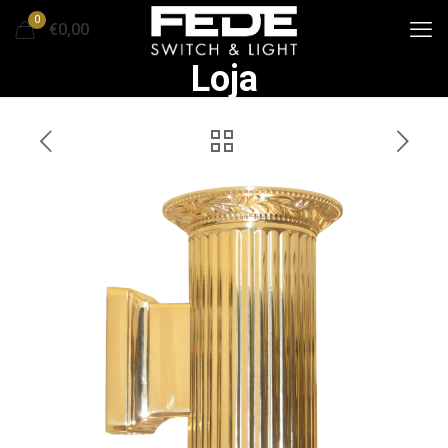
0
€0,00
Loja