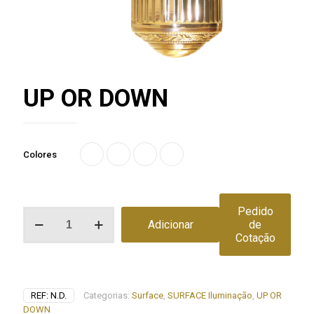
UP OR DOWN
Colores
Pedido
Quantidade
Adicionar
de
de
Cotação
UP
OR
DOWN
REF:
N.D.
Categorias:
Surface
,
SURFACE Iluminação
,
UP OR
DOWN