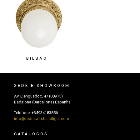
BILBAO I
SEDE E SHOWROOM
Av. Llenguadoc, 47 (08915)
Badalona (Barcellona) Espanha
Telefone:
+34934183856
info@fedeswitchandlight.com
CATÁLOGOS