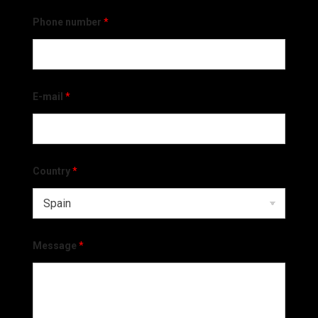
Phone number
*
E-mail
*
Country
*
Message
*