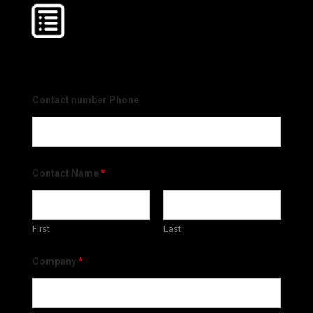
Contact number Phone
Contact Name
*
First
Last
Company
*