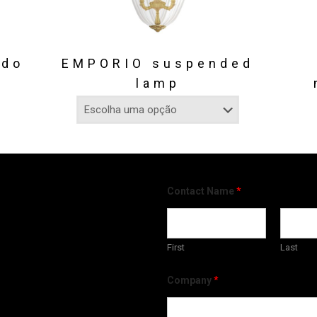
ido
EMPORIO suspended
lamp
Contact Name
*
First
Last
Company
*