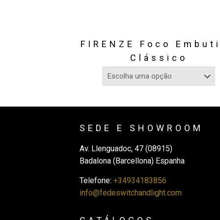
FIRENZE Foco Embut
Clássico
SEDE E SHOWROOM
Av. Llenguadoc, 47 (08915)
Badalona (Barcellona) Espanha
Telefone:
+34934183856
info@fedeswitchandlight.com