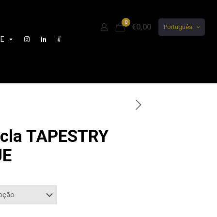
0
€0,00
Português
DE
#
tecla TAPESTRY
UE