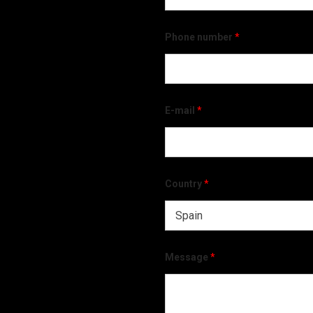
Phone number
*
E-mail
*
Country
*
Message
*