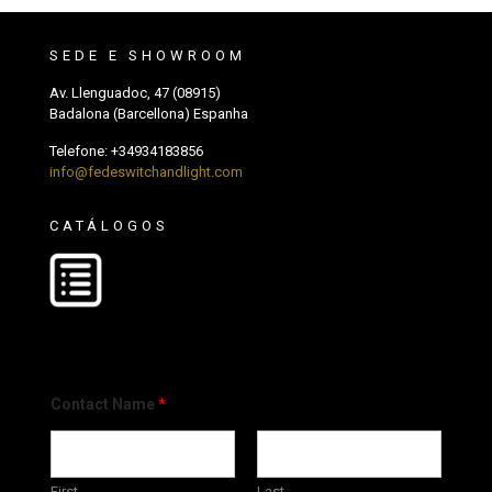
SEDE E SHOWROOM
Av. Llenguadoc, 47 (08915)
Badalona (Barcellona) Espanha
Telefone:
+34934183856
info@fedeswitchandlight.com
CATÁLOGOS
Contact Name
*
First
Last