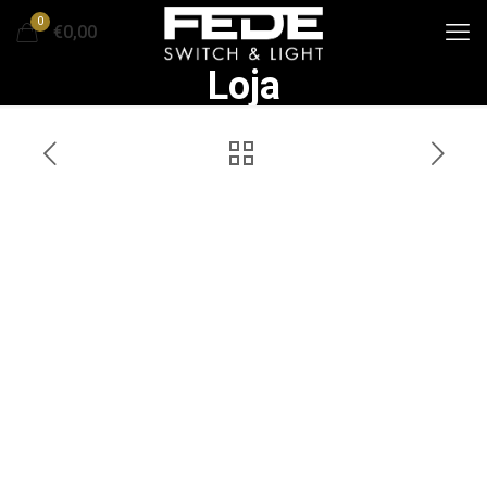
0
€0,00
Loja