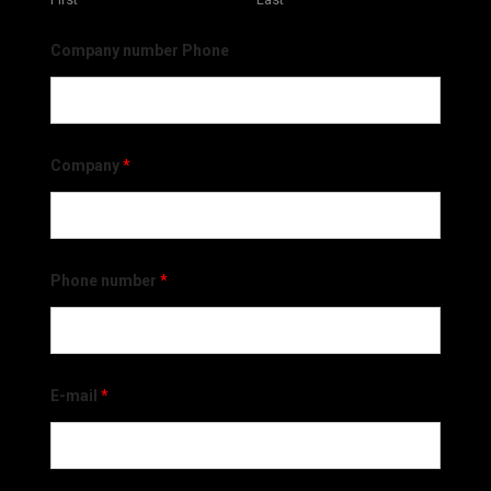
Company number Phone
Company
*
Phone number
*
E-mail
*