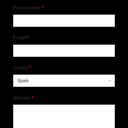
Phone number
*
E-mail
*
Country
*
Message
*