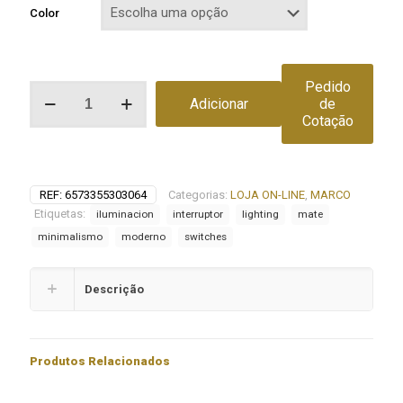
Color
Pedido
Quantidade
Adicionar
de
de
Cotação
Interruptor
rotativo
Marco
REF:
6573355303064
Categorias:
LOJA ON-LINE
,
MARCO
Etiquetas:
iluminacion
interruptor
lighting
mate
minimalismo
moderno
switches
Descrição
Produtos Relacionados