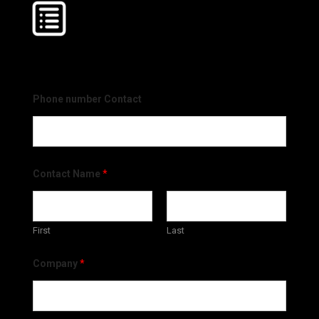
Phone number Contact
Contact Name
*
First
Last
Company
*