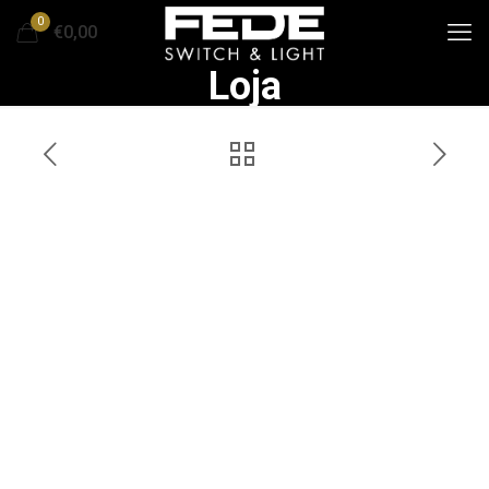
0
€0,00
Loja