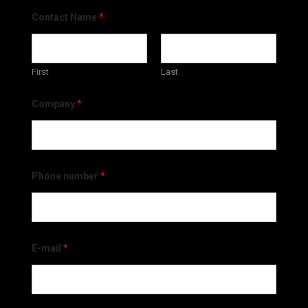
Contact Name
*
First
Last
Company
*
Phone number
*
E-mail
*