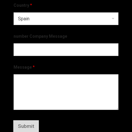
Country
*
number Company Message
Message
*
Submit