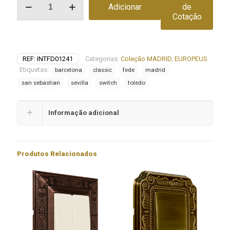
Adicionar
de
de
Cotação
INTERRUPTOR
ROTATIVO
COLECCIÓN
MADRID
REF:
INTFD01241
Categorias:
Coleção MADRID
,
EUROPEUS
Etiquetas:
barcelona
classic
fede
madrid
san sebastian
sevilla
switch
toledo
Informação adicional
Produtos Relacionados