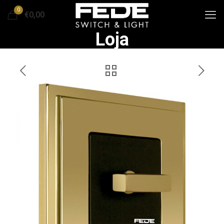
0
€0,00
Loja