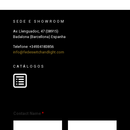
SEDE E SHOWROOM
Av. Llenguadoc, 47 (08915)
Badalona (Barcellona) Espanha
Telefone:
+34934183856
info@fedeswitchandlight.com
CATÁLOGOS
Contact Name
*