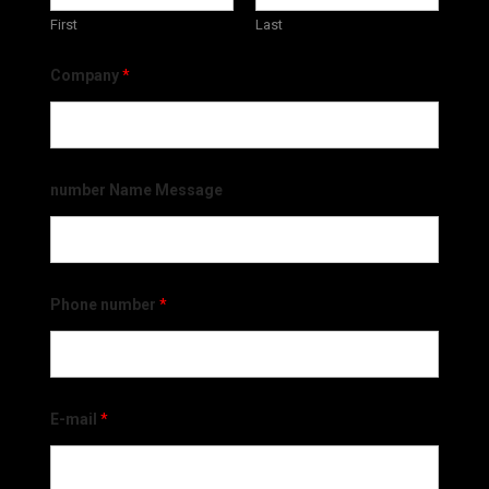
First
Last
Company
*
number Name Message
Phone number
*
E-mail
*