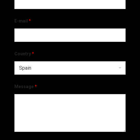
E-mail
*
Country
*
Message
*