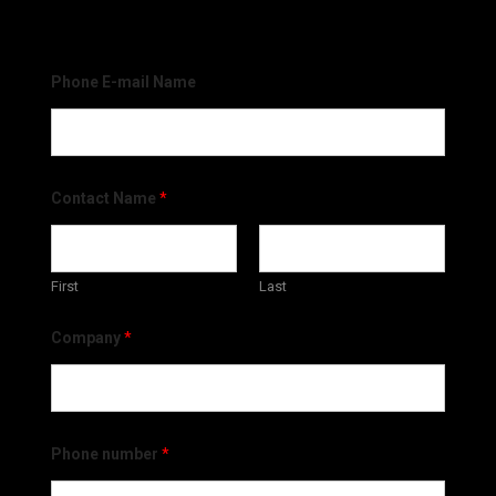
Phone E-mail Name
Contact Name
*
First
Last
Company
*
Phone number
*