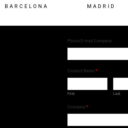
BARCELONA
MADRID
Phone E-mail Company
Contact Name
*
First
Last
Company
*