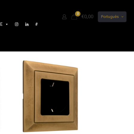
0
€0,00
Português
DE
#