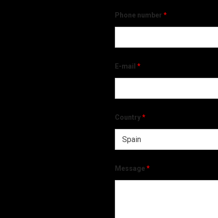
Phone number
*
E-mail
*
Country
*
Message
*