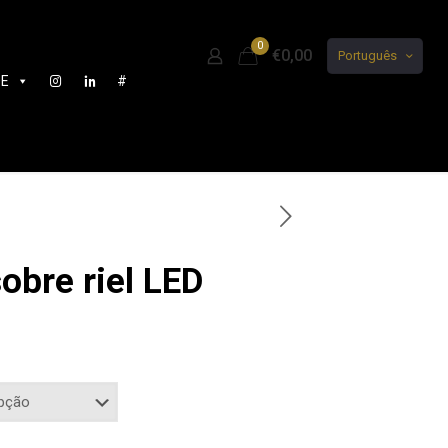
0
€0,00
Português
DE
#
obre riel LED