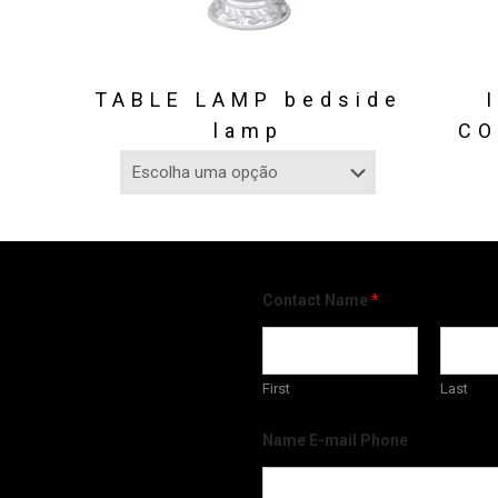
TABLE LAMP bedside
lamp
CO
Contact Name
*
First
Last
Name E-mail Phone