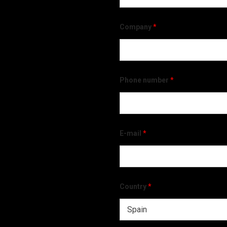
Company
*
Phone number
*
E-mail
*
Country
*