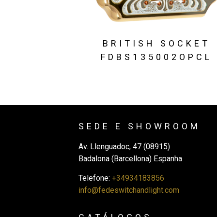
BRITISH SOCKET
FDBS135002OPCL
SEDE E SHOWROOM
Av. Llenguadoc, 47 (08915)
Badalona (Barcellona) Espanha
Telefone:
+34934183856
info@fedeswitchandlight.com