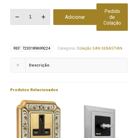
Pedido
Quantidade
Adicionar
de
de
Cotação
Foco
spotlight
empotrable
de
techo
REF:
7230189699224
Categoria:
Coleção SAN SEBASTIAN
SIENA
SQUARE
Descrição
Produtos Relacionados