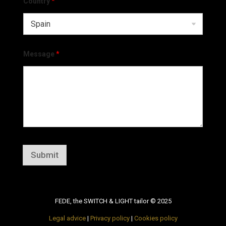
Country
*
Message
*
Submit
FEDE, the SWITCH & LIGHT tailor © 2025
Legal advice
|
Privacy policy
|
Cookies policy