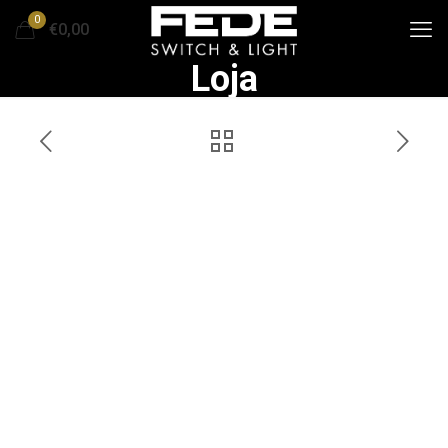
0
€0,00
Loja