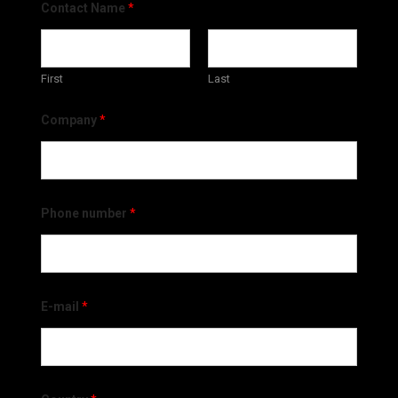
Contact Name
*
First
Last
Company
*
Phone number
*
E-mail
*