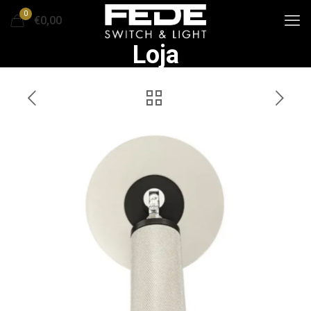
0
€0,00
Loja