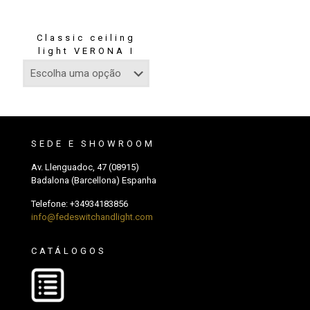
Classic ceiling
light VERONA I
SEDE E SHOWROOM
Av. Llenguadoc, 47 (08915)
Badalona (Barcellona) Espanha
Telefone:
+34934183856
info@fedeswitchandlight.com
CATÁLOGOS