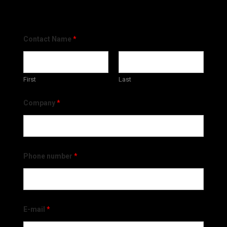
Contact Name
*
First
Last
Company
*
Phone number
*
E-mail
*