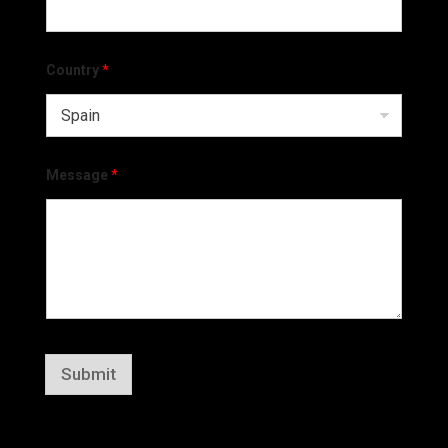
Country
*
Message
*
Submit