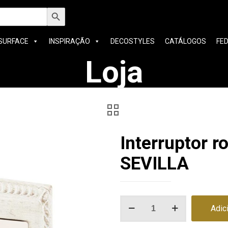
h
Search Button
SURFACE
INSPIRAÇÃO
DECOSTYLES
CATÁLOGOS
FE
Loja
Interruptor 
SEVILLA
Quantidade
Adic
de
Interruptor