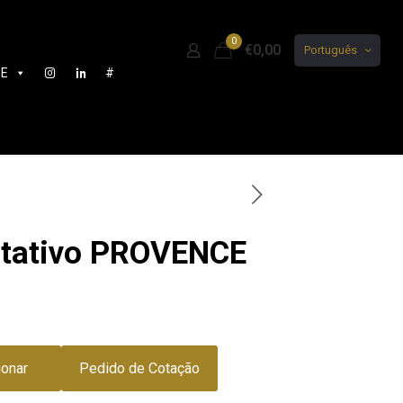
0
€0,00
Português
DE
#
rotativo PROVENCE
ionar
Pedido de Cotação