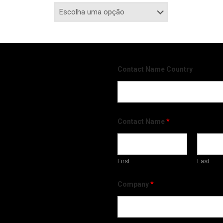
Contact Name Country
Contact Name
*
First
Last
Company
*