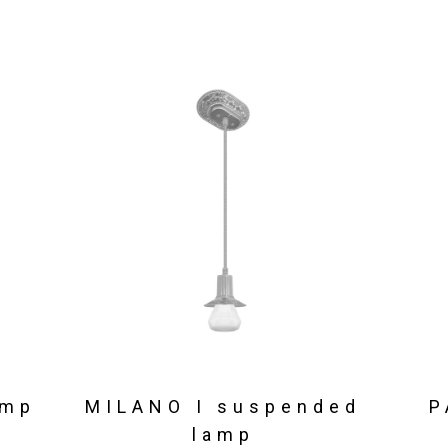
amp
MILANO I suspended
P
lamp