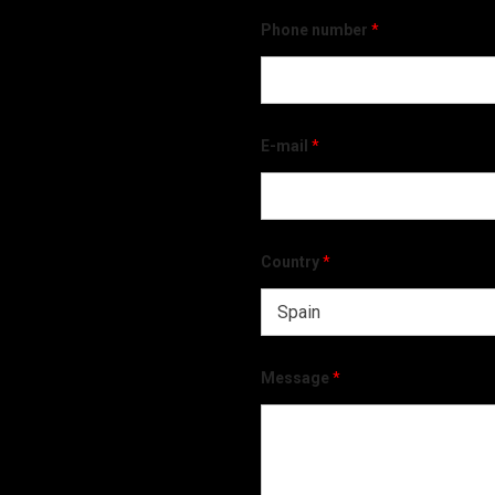
Phone number
*
E-mail
*
Country
*
Message
*