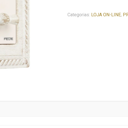
rotativo
PROVENCE
Categorias:
LOJA ON-LINE
,
P
SEVILLA