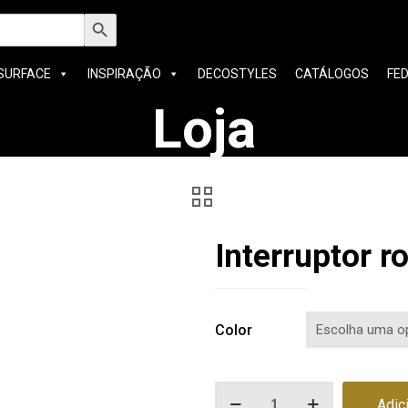
h
Search Button
SURFACE
INSPIRAÇÃO
DECOSTYLES
CATÁLOGOS
FE
Loja
Interruptor 
Color
Quantidade
Adic