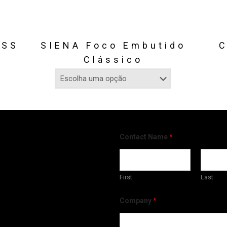
ASS
SIENA Foco Embutido
C
Clássico
Contact Name
*
First
Last
Company
*