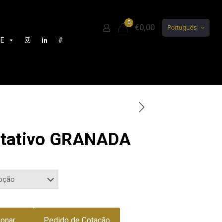
0
€0,00
Português
DE
#
rotativo GRANADA
ionar
Pedido de Cotação