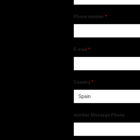
Phone number
*
E-mail
*
Country
*
number Message Phone