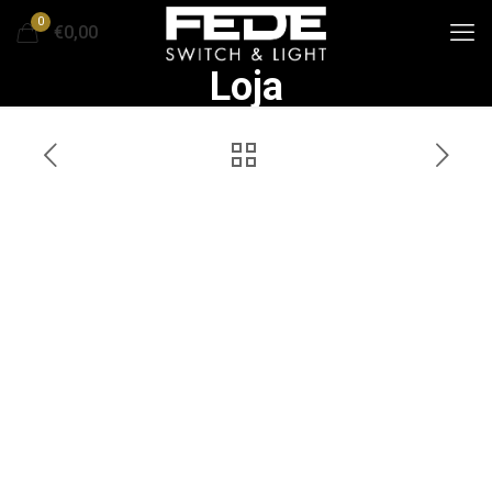
0
€0,00
Loja