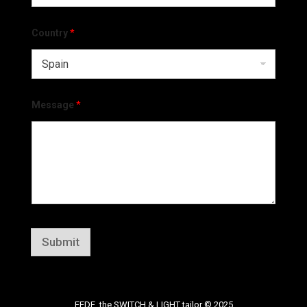
Country
*
Message
*
Submit
FEDE, the SWITCH & LIGHT tailor © 2025