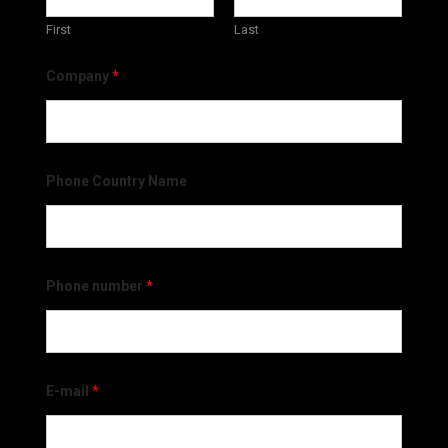
First
Last
Company
*
Phone Country Name
Phone number
*
E-mail
*