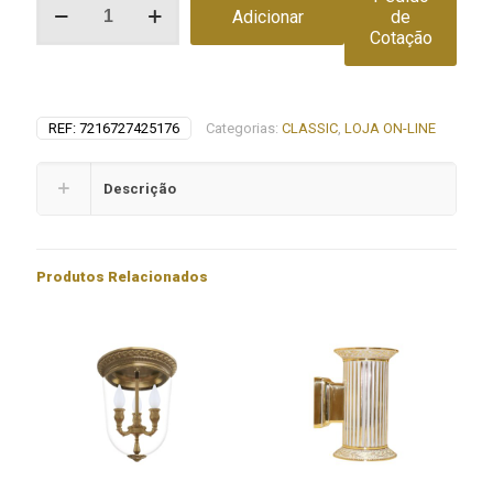
Adicionar
de
de
Cotação
Interruptor
tecla
SEVILLA
REF:
7216727425176
Categorias:
CLASSIC
,
LOJA ON-LINE
Descrição
Produtos Relacionados