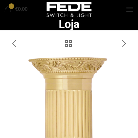
0
€0,00
Loja