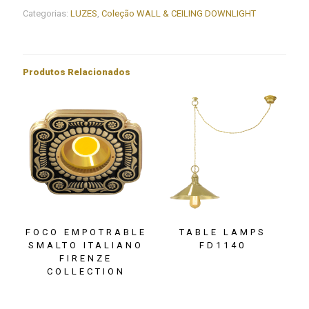
DOWN
Categorias:
LUZES
,
Coleção WALL & CEILING DOWNLIGHT
COLECCIÓN
NEW
VIENNA
DOWNLIGHT
Produtos Relacionados
FOCO EMPOTRABLE
TABLE LAMPS
SMALTO ITALIANO
FD1140
FIRENZE
COLLECTION