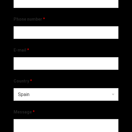
Phone number
*
E-mail
*
Country
*
Message
*