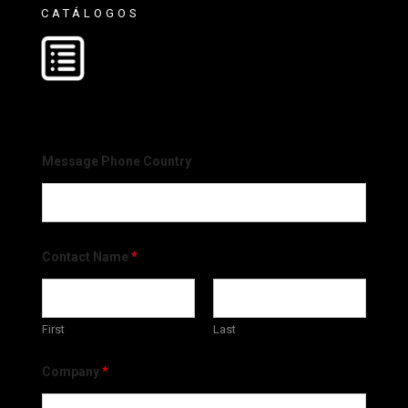
CATÁLOGOS
Message Phone Country
Contact Name
*
First
Last
Company
*