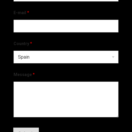
E-mail
*
Country
*
Message
*