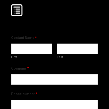
Contact Name
*
First
Last
Company
*
Phone number
*