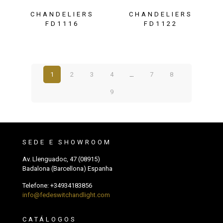
CHANDELIERS
CHANDELIERS
FD1116
FD1122
1
2
3
4
…
7
8
9
SEDE E SHOWROOM
Av. Llenguadoc, 47 (08915)
Badalona (Barcellona) Espanha
Telefone:
+34934183856
info@fedeswitchandlight.com
CATÁLOGOS