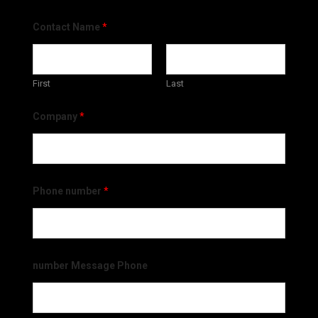
Contact Name
*
First
Last
Company
*
Phone number
*
number Message Phone