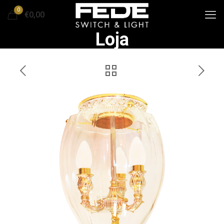
0
€0,00
Loja