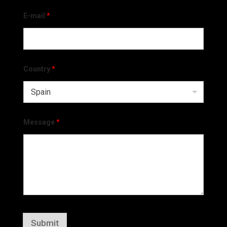
E-mail
*
Country
*
Message
*
Submit