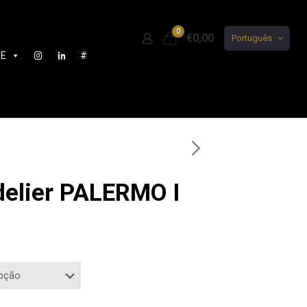
0
€0,00
Português
DE
#
delier PALERMO I