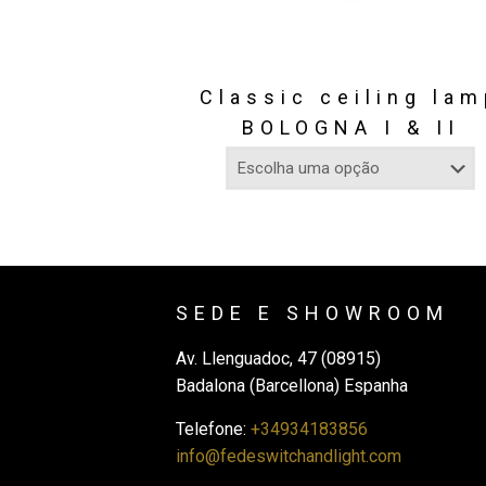
Classic ceiling la
BOLOGNA I & II
SEDE E SHOWROOM
Av. Llenguadoc, 47 (08915)
Badalona (Barcellona) Espanha
Telefone:
+34934183856
info@fedeswitchandlight.com