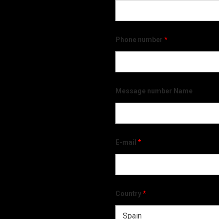
Phone number
*
Message number Name
E-mail
*
Country
*