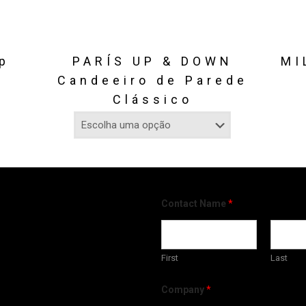
mp
PARÍS UP & DOWN
MI
Candeeiro de Parede
Clássico
Contact Name
*
First
Last
Company
*