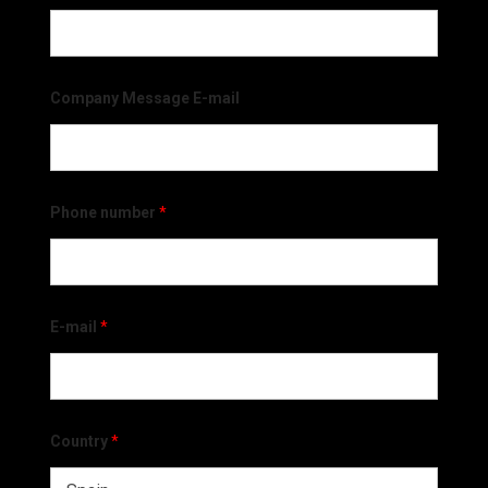
Company Message E-mail
Phone number
*
E-mail
*
Country
*