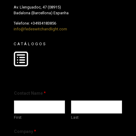
Av. Llenguadoc, 47 (08915)
Badalona (Barcellona) Espanha
Telefone:
+34934183856
info@fedeswitchandlight.com
CATÁLOGOS
Contact Name
*
First
Last
Company
*