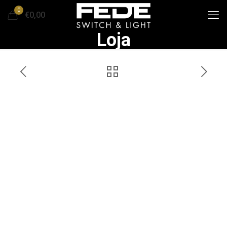
0
€0,00
Loja