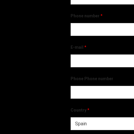
Phone number
*
E-mail
*
Phone Phone number
Country
*