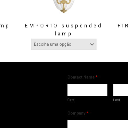
amp
EMPORIO suspended
FI
lamp
Contact Name
*
First
Last
Company
*