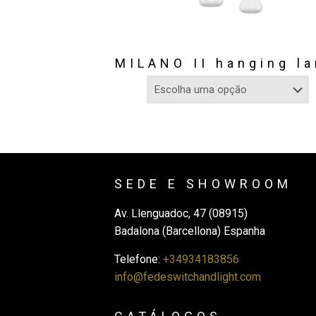
MILANO II hanging l
SEDE E SHOWROOM
Av. Llenguadoc, 47 (08915)
Badalona (Barcellona) Espanha
Telefone:
+34934183856
info@fedeswitchandlight.com