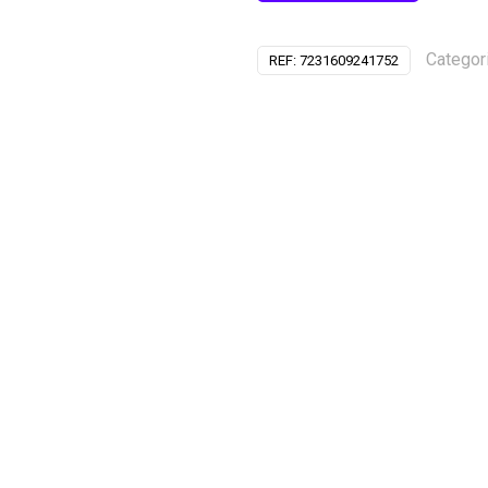
Categor
REF:
7231609241752