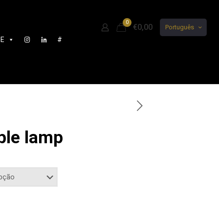
0
€0,00
Português
DE
#
ble lamp