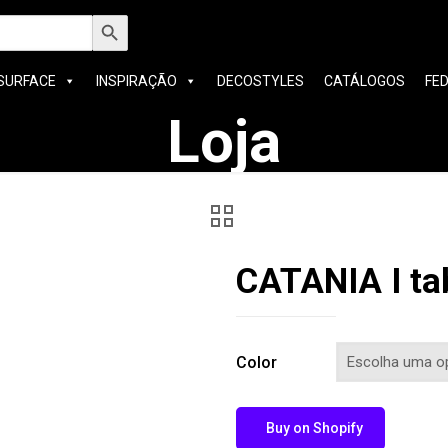
h
Search Button
SURFACE
INSPIRAÇÃO
DECOSTYLES
CATÁLOGOS
FE
Loja
CATANIA I ta
Color
Buy on Shopify