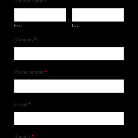
Contact Name
*
First
Last
Company
*
Phone number
*
E-mail
*
Country
*