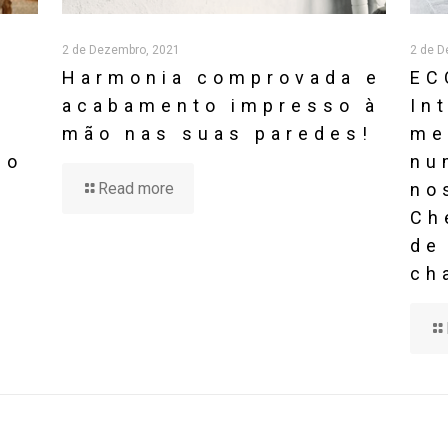
s
mão nas suas paredes!
me
co
nu
Read more
no
Ch
de
ch
 comentário.