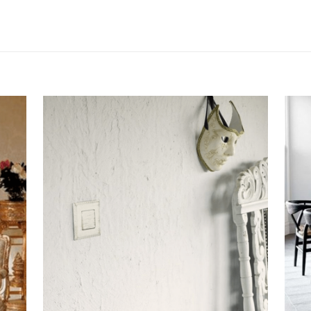
2 de Dezembro, 2021
2 de D
Harmonia comprovada e
EC
acabamento impresso à
In