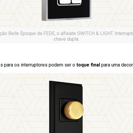
ção Belle Époque da FEDE, o alfaiate SWITCH & LIGHT. Interrupt
chave dupla.
 para os interruptores podem ser o
toque final
para uma decor