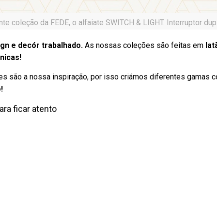
nte coleção da FEDE, o alfaiate SWITCH & LIGHT. Interruptor dup
ign e decór trabalhado.
As nossas coleções são feitas em
lat
nicas!
es são a nossa inspiração, por isso criámos diferentes gamas 
!
ara ficar atento