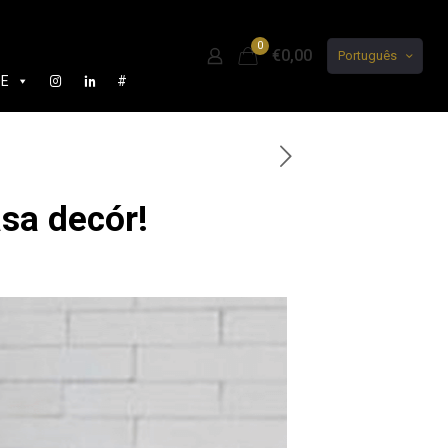
0
€0,00
Português
DE
#
asa decór!