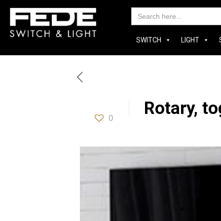
Searc
for:
SWITCH
LIGHT
Rotary, t
0