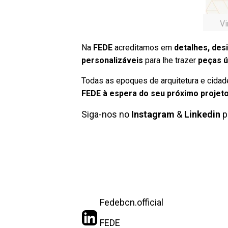
Vi
Na
FEDE
acreditamos em
detalhes, des
personalizáveis
para lhe trazer
peças ú
Todas as epoques de arquitetura e cidad
FEDE à espera do seu próximo projeto
Siga-nos no
Instagram
&
Linkedin
p
Fedebcn.official
FEDE
WhatsApp (+34) 656 382 326
Related posts