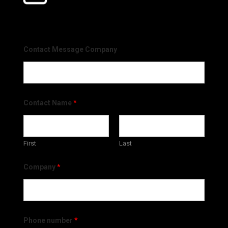
Contact Message Company
Contact Name
*
First
Last
Company
*
Phone number
*