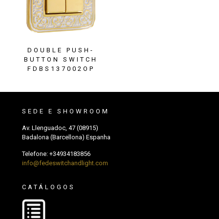
DOUBLE PUSH-
BUTTON SWITCH
FDBS137002OP
SEDE E SHOWROOM
Av. Llenguadoc, 47 (08915)
Badalona (Barcellona) Espanha
Telefone:
+34934183856
info@fedeswitchandlight.com
CATÁLOGOS