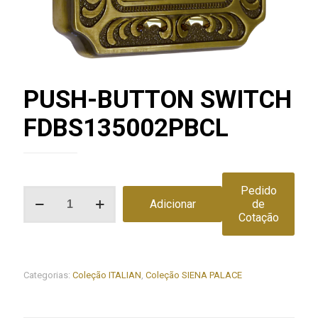
PUSH-BUTTON SWITCH
FDBS135002PBCL
Pedido
Quantidade
Adicionar
de
de
Cotação
PUSH-
BUTTON
SWITCH
FDBS135002PBCL
Categorias:
Coleção ITALIAN
,
Coleção SIENA PALACE