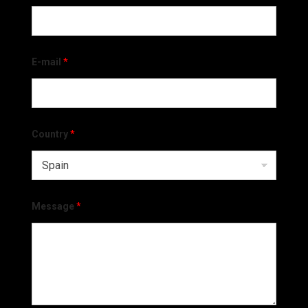
E-mail
*
Country
*
Message
*