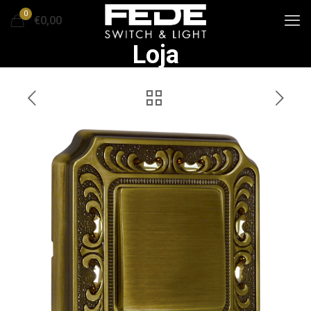
0
€0,00
Loja