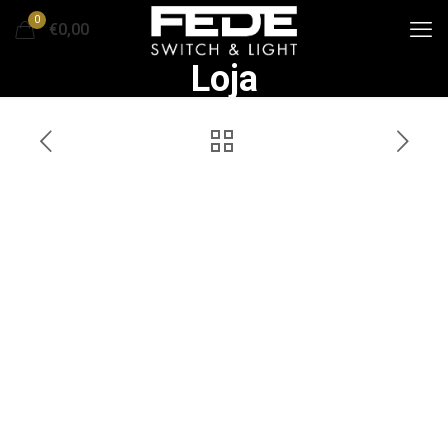
0
€0,00
Loja