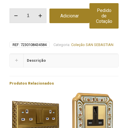
Pedido
Quantidade
Adicionar
de
de
Cotação
Foco
empotrable
de
techo
MODULAR
REF:
7230108434584
Categoria:
Coleção SAN SEBASTIAN
III
EMPORIO
COLLECTION
Descrição
Produtos Relacionados