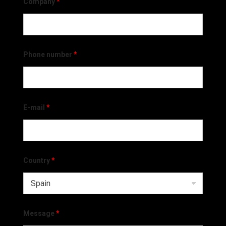
Company
*
Phone number
*
E-mail
*
Country
*
Message
*