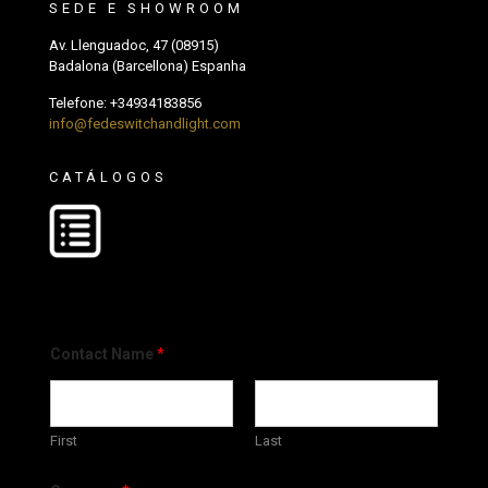
SEDE E SHOWROOM
Av. Llenguadoc, 47 (08915)
Badalona (Barcellona) Espanha
Telefone:
+34934183856
info@fedeswitchandlight.com
CATÁLOGOS
Contact Name
*
First
Last