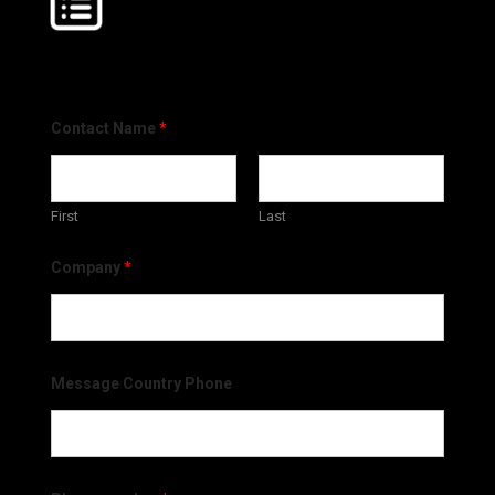
Contact Name
*
First
Last
Company
*
Message Country Phone