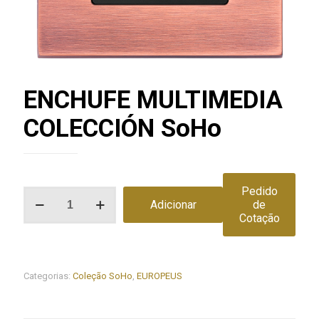
ENCHUFE MULTIMEDIA
COLECCIÓN SoHo
Pedido
Quantidade
Adicionar
de
de
Cotação
ENCHUFE
MULTIMEDIA
COLECCIÓN
SoHo
Categorias:
Coleção SoHo
,
EUROPEUS