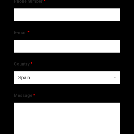
Phone number
*
E-mail
*
Country
*
Message
*