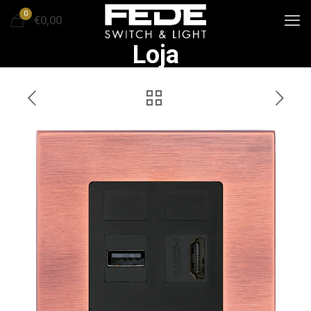
0
€0,00
Loja