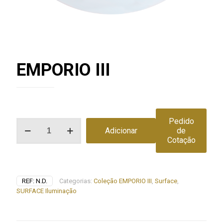
EMPORIO III
Pedido
Quantidade
Adicionar
de
de
Cotação
EMPORIO
III
REF:
N.D.
Categorias:
Coleção EMPORIO III
,
Surface
,
SURFACE Iluminação