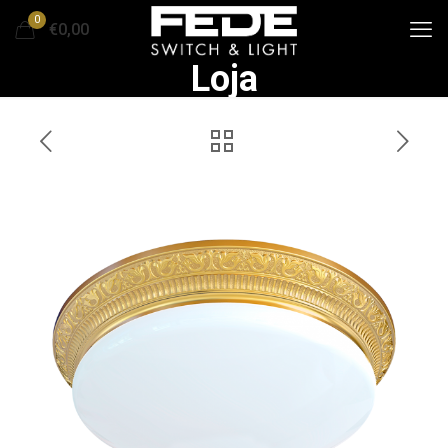
0
€0,00
Loja