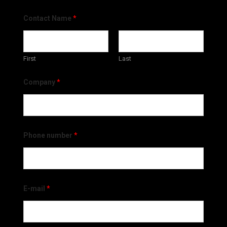
Contact Name
*
First
Last
Company
*
Phone number
*
E-mail
*