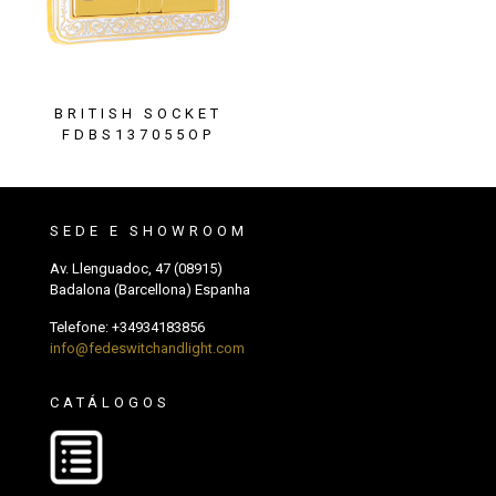
BRITISH SOCKET
FDBS137055OP
SEDE E SHOWROOM
Av. Llenguadoc, 47 (08915)
Badalona (Barcellona) Espanha
Telefone:
+34934183856
info@fedeswitchandlight.com
CATÁLOGOS