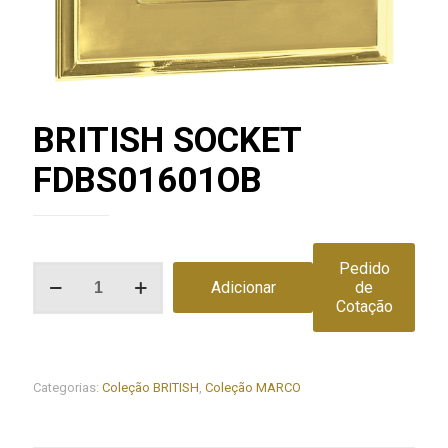
BRITISH SOCKET
FDBS01601OB
Pedido
Quantidade
Adicionar
de
de
Cotação
BRITISH
SOCKET
FDBS01601OB
Categorias:
Coleção BRITISH
,
Coleção MARCO