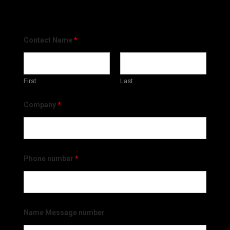
Contact Name
*
First
Last
Company
*
Phone number
*
Name Message number