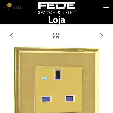
0
€0,00
Loja