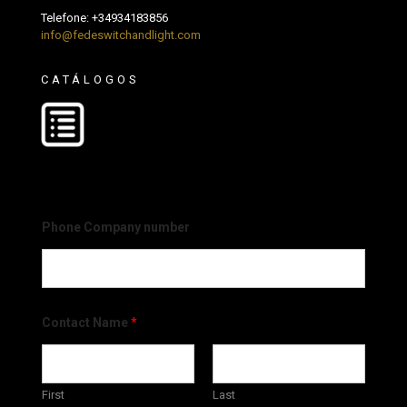
Telefone:
+34934183856
info@fedeswitchandlight.com
CATÁLOGOS
Phone Company number
Contact Name
*
First
Last