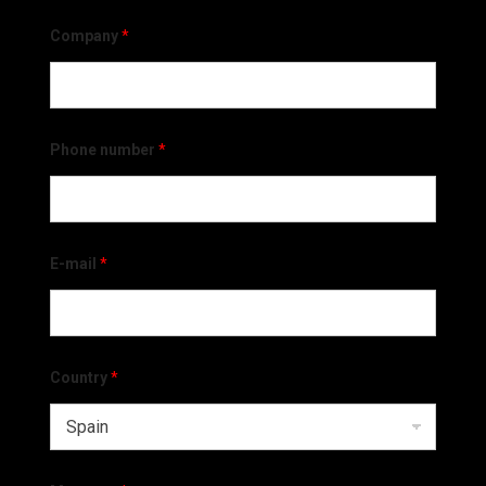
Company
*
Phone number
*
E-mail
*
Country
*